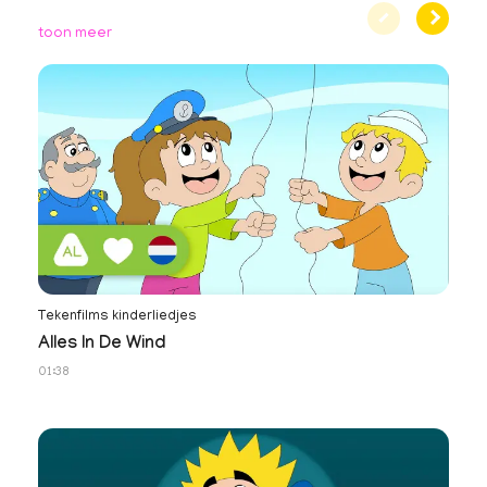
toon meer
Tekenfilms kinderliedjes
No
Alles In De Wind
N
01:38
34