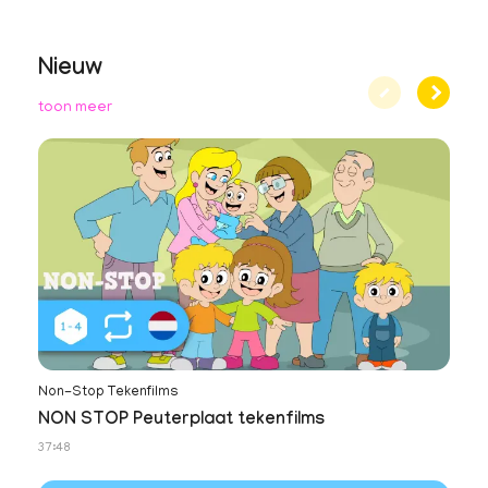
Nieuw
toon meer
Non-Stop Tekenfilms
No
NON STOP Peuterplaat tekenfilms
N
37:48
34