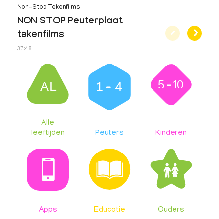
Non-Stop Tekenfilms
Non-S
NON STOP Peuterplaat
NON
tekenfilms
Bus
37:48
34:26
5
10
1
4
AL
Alle
leeftijden
Peuters
Kinderen
Apps
Educatie
Ouders