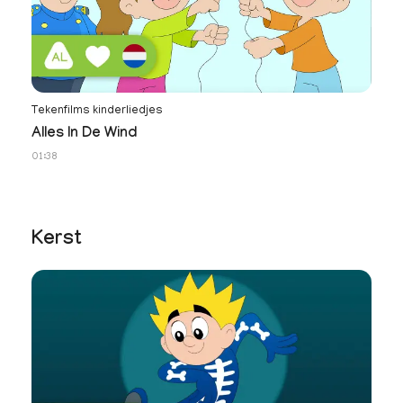
Tekenfilms kinderliedjes
Te
Alles In De Wind
J
01:38
01
Kerst