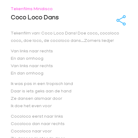
Tekenfilms Minidisco
Coco Loco Dans
Tekenfilm van: Coco Loco Dans! Doe coco, cocoloco
coco, doe loco, de cocoloco dans…Zomers liedje!
Van links naar rechts
En dan omhoog
Van links naar rechts
En dan omhoog
Ik was pas in een tropisch land
Daar is iets geks aan de hand
Ze dansen alsmaar door
Ik doe het even voor
Cocoloco eerst naar links
Cocoloco dan naar rechts
Cocoloco naar voor