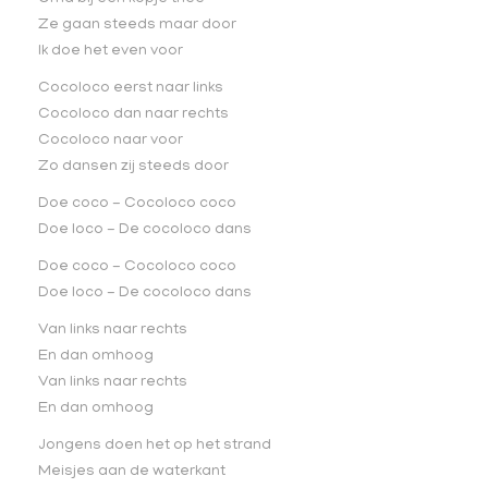
Ze gaan steeds maar door
Ik doe het even voor
Cocoloco eerst naar links
Cocoloco dan naar rechts
Cocoloco naar voor
Zo dansen zij steeds door
Doe coco - Cocoloco coco
Doe loco - De cocoloco dans
Doe coco - Cocoloco coco
Doe loco - De cocoloco dans
Van links naar rechts
En dan omhoog
Van links naar rechts
En dan omhoog
Jongens doen het op het strand
Meisjes aan de waterkant