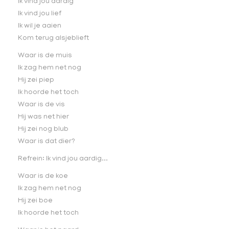
Ik vind jou aardig
Ik vind jou lief
Ik wil je aaien
Kom terug alsjeblieft
Waar is de muis
Ik zag hem net nog
Hij zei piep
Ik hoorde het toch
Waar is de vis
Hij was net hier
Hij zei nog blub
Waar is dat dier?
Refrein: Ik vind jou aardig...
Waar is de koe
Ik zag hem net nog
Hij zei boe
Ik hoorde het toch