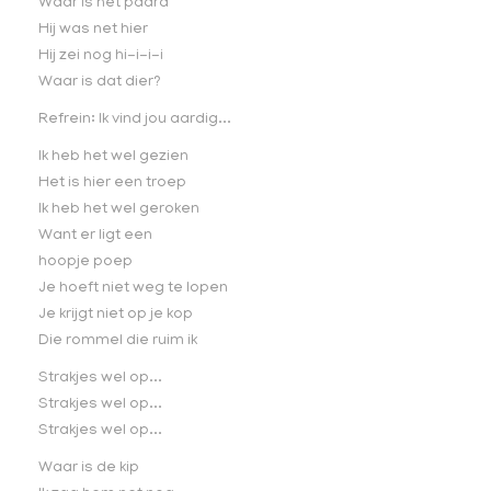
Waar is het paard
Hij was net hier
Hij zei nog hi-i-i-i
Waar is dat dier?
Refrein: Ik vind jou aardig...
Ik heb het wel gezien
Het is hier een troep
Ik heb het wel geroken
Want er ligt een
hoopje poep
Je hoeft niet weg te lopen
Je krijgt niet op je kop
Die rommel die ruim ik
Strakjes wel op...
Strakjes wel op...
Strakjes wel op...
Waar is de kip