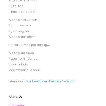
Ik zag hem net nog
Hij zei tok
Ik hoorde het toch
Waar is het varken
Hij was net hier
Hij zei nog knor
Waar is dat dier?
Refrein: Ik vind jou aardig...
Waar is de poes
Ik zag hem net nog
Hij zei miauw
Maar waar is ie nou?
Interesse
Alle Leeftijden
Peuters 1 - 4 jaar
Nieuw
toon meer