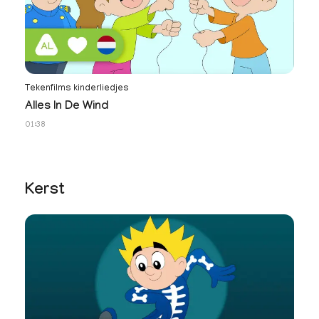
Tekenfilms kinderliedjes
Te
Alles In De Wind
J
01:38
01
Kerst