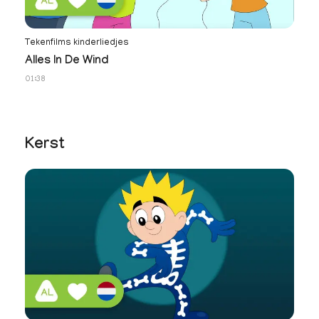
Tekenfilms kinderliedjes
No
Alles In De Wind
N
01:38
34
Kerst