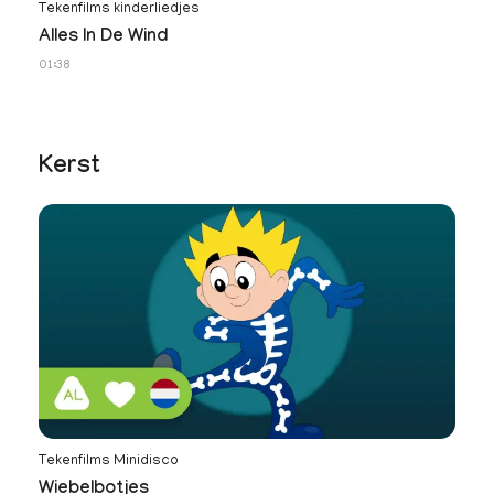
Tekenfilms kinderliedjes
No
Alles In De Wind
N
01:38
34
Kerst
Tekenfilms Minidisco
Wiebelbotjes