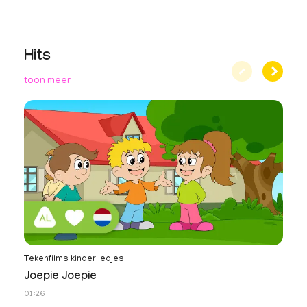
Hits
toon meer
Tekenfilms kinderliedjes
Te
Joepie Joepie
Al
01:26
01