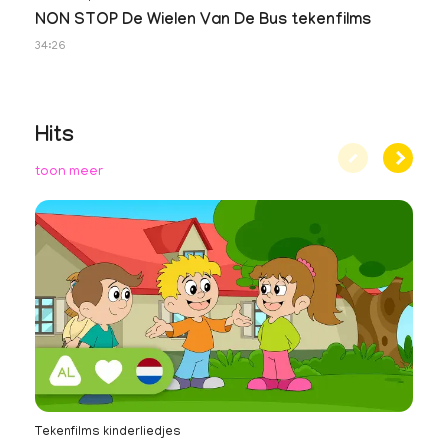
NON STOP De Wielen Van De Bus tekenfilms
34:26
Hits
toon meer
Tekenfilms kinderliedjes
Te