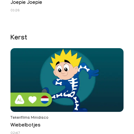
Joepie Joepie
Al
01:26
01
Kerst
Tekenfilms Minidisco
Wiebelbotjes
02:47