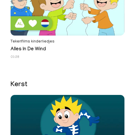
Tekenfilms kinderliedjes
Te
Alles In De Wind
J
01:38
01
Kerst