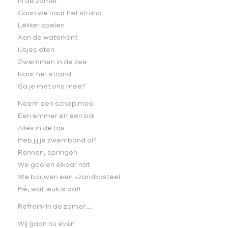
In de zomer
Gaan we naar het strand
Lekker spelen
Aan de waterkant
IJsjes eten
Zwemmen in de zee
Naar het strand
Ga je met ons mee?
Neem een schep mee
Een emmer en een bal
Alles in de tas
Heb jij je zwemband al?
Rennen, springen
We gooien elkaar nat
We bouwen een -zandkasteel
Hé, wat leuk is dat!
Refrein: In de zomer...
Wij gaan nu even