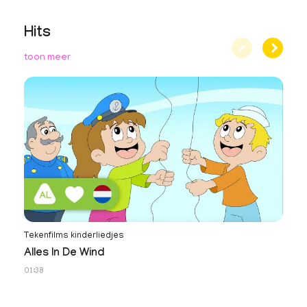
Hits
toon meer
Tekenfilms kinderliedjes
Te
Alles In De Wind
J
01:38
01