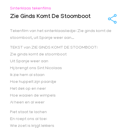
Sinterklaas tekenfilms
Zie Ginds Komt De Stoomboot
Tekenfilm van het sinterklaasliedje: Zie ginds komt de
stoomboot, uit Spanje weer aan…
TEKST van ZIE GINDS KOMT DE STOOMBOOT:
Zie ginds komt de stoomboot
Uit Spanje weer aan
Hij brengt ons Sint Nicolaas
Ik zie hem al staan
Hoe huppelt zijn paardje
Het dek op en neer
Hoe waaien de wimpels
Al heen en al weer
Piet staat te lachen
En roept ons al toe:
Wie zoet is krijgt lekkers