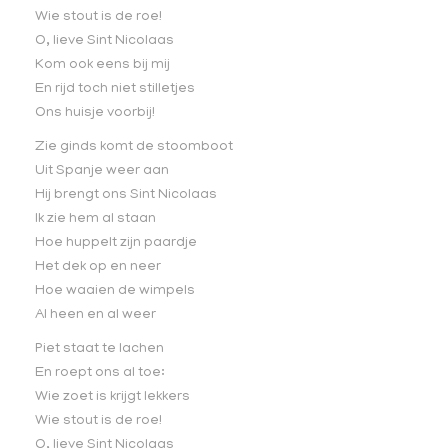
Wie stout is de roe!
O, lieve Sint Nicolaas
Kom ook eens bij mij
En rijd toch niet stilletjes
Ons huisje voorbij!
Zie ginds komt de stoomboot
Uit Spanje weer aan
Hij brengt ons Sint Nicolaas
Ik zie hem al staan
Hoe huppelt zijn paardje
Het dek op en neer
Hoe waaien de wimpels
Al heen en al weer
Piet staat te lachen
En roept ons al toe:
Wie zoet is krijgt lekkers
Wie stout is de roe!
O, lieve Sint Nicolaas