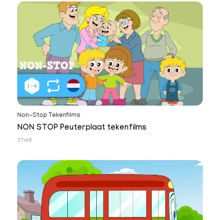
Non-Stop Tekenfilms
NON STOP Peuterplaat tekenfilms
37:48