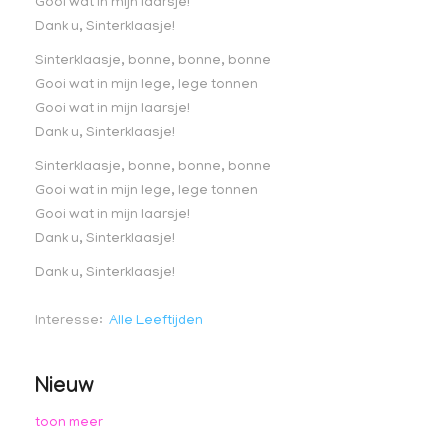
Gooi wat in mijn laarsje!
Dank u, Sinterklaasje!
Sinterklaasje, bonne, bonne, bonne
Gooi wat in mijn lege, lege tonnen
Gooi wat in mijn laarsje!
Dank u, Sinterklaasje!
Sinterklaasje, bonne, bonne, bonne
Gooi wat in mijn lege, lege tonnen
Gooi wat in mijn laarsje!
Dank u, Sinterklaasje!
Dank u, Sinterklaasje!
Interesse
Alle Leeftijden
Nieuw
toon meer