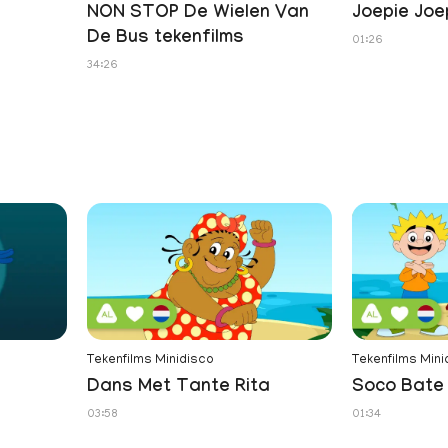
NON STOP De Wielen Van
Joepie Joe
De Bus tekenfilms
01:26
34:26
Tekenfilms Minidisco
Tekenfilms Mini
Dans Met Tante Rita
Soco Bate 
03:58
01:34