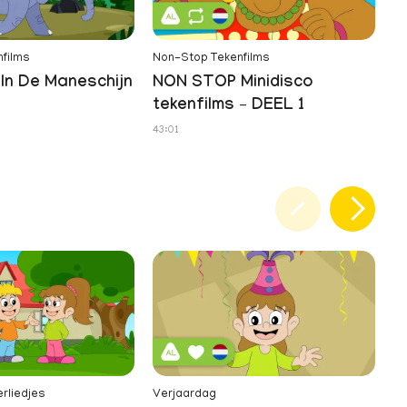
films
Non-Stop Tekenfilms
In De Maneschijn
NON STOP Minidisco
tekenfilms – DEEL 1
43:01
erliedjes
Verjaardag
Te