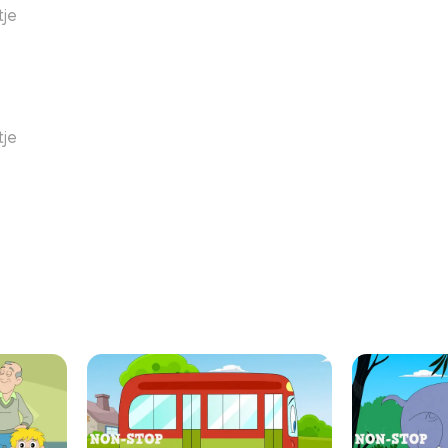
tje
tje
n