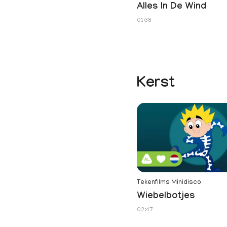
Alles In De Wind
01:38
Kerst
Tekenfilms Minidisco
Wiebelbotjes
02:47