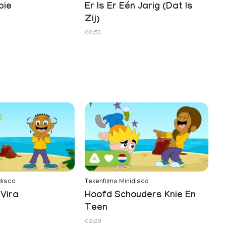
pie
Er Is Er Eén Jarig (Dat Is
H
Zij)
01
00:53
disco
Tekenfilms Minidisco
Vira
Hoofd Schouders Knie En
Teen
02:29