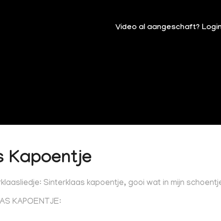
Video al aangeschaft? Logi
s Kapoentje
klaasliedje: Sinterklaas kapoentje, gooi wat in mijn schoent
AAS KAPOENTJE: