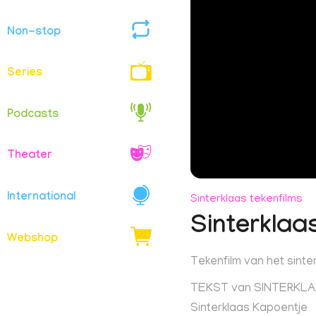
Non-stop
Series
Podcasts
Theater
International
Sinterklaas tekenfilms
Sinterklaa
Webshop
Tekenfilm van het sinter
TEKST van SINTERKL
Sinterklaas Kapoentje