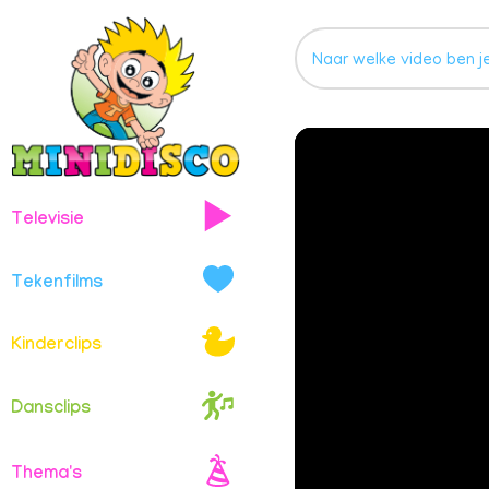
Televisie
Tekenfilms
Kinderclips
Dansclips
Thema's