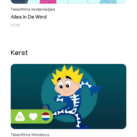
Tekenfilms kinderliedjes
Te
Alles In De Wind
J
01:38
01
Kerst
Tekenfilms Minidisco