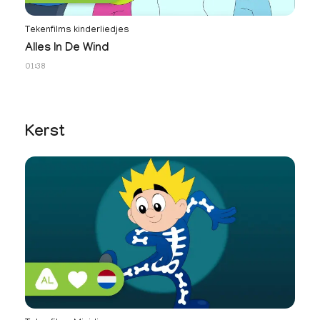
Tekenfilms kinderliedjes
Te
Alles In De Wind
J
01:38
01
Kerst