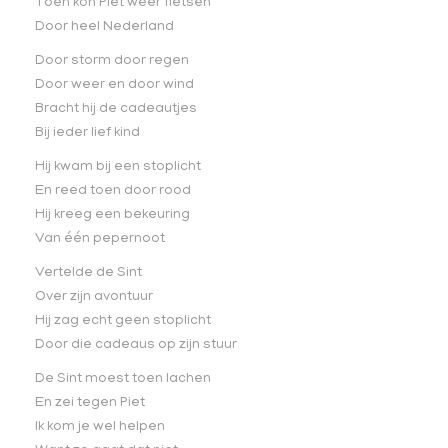
Toen kon Piet weer fietsen
Door heel Nederland
Door storm door regen
Door weer en door wind
Bracht hij de cadeautjes
Bij ieder lief kind
Hij kwam bij een stoplicht
En reed toen door rood
Hij kreeg een bekeuring
Van één pepernoot
Vertelde de Sint
Over zijn avontuur
Hij zag echt geen stoplicht
Door die cadeaus op zijn stuur
De Sint moest toen lachen
En zei tegen Piet
Ik kom je wel helpen