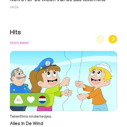
NON STOP De Wielen Van De Bus tekenfilms
34:26
Hits
toon meer
Tekenfilms kinderliedjes
Te
Alles In De Wind
J