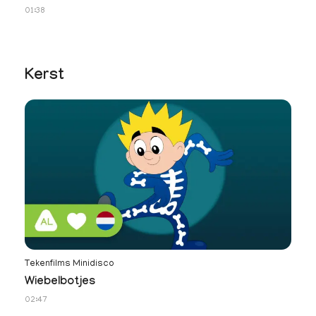
01:38
01
Kerst
Tekenfilms Minidisco
Wiebelbotjes
02:47