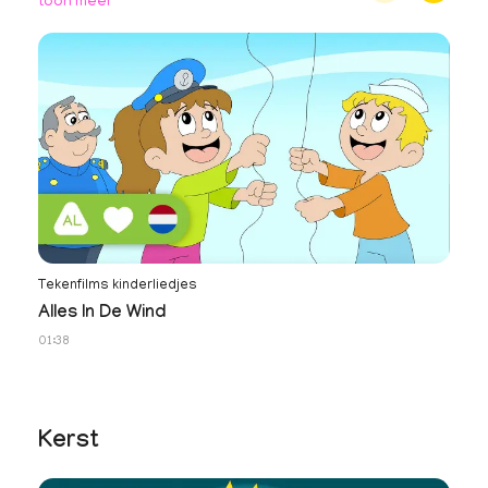
toon meer
Tekenfilms kinderliedjes
Te
Alles In De Wind
J
01:38
01
Kerst