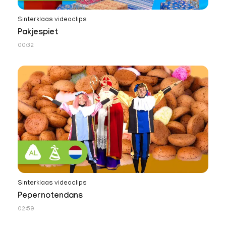
Sinterklaas videoclips
Pakjespiet
00:32
Sinterklaas videoclips
Pepernotendans
02:59